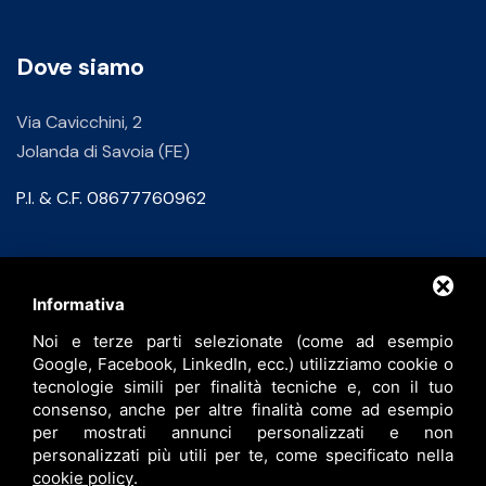
Dove siamo
Via Cavicchini, 2
Jolanda di Savoia (FE)
P.I. & C.F. 08677760962
Contatti
Informativa
Noi e terze parti selezionate (come ad esempio
info@bfspa.it
Google, Facebook, LinkedIn, ecc.) utilizziamo cookie o
+39 0532 836102
tecnologie simili per finalità tecniche e, con il tuo
consenso, anche per altre finalità come ad esempio
Lavora con noi
per mostrati annunci personalizzati e non
personalizzati più utili per te, come specificato nella
cookie policy
.