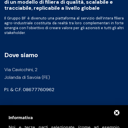
di un modello di filiera di qualità, scalabile e
tracciabile, replicabile a livello globale
Il Gruppo BF è divenuto una piattaforma al servizio dell’intera filiera
agro-industriale costituita da realtà tra loro complementari in forte
sinergia con l’obiettivo di creare valore per gli azionisti e tutti gli altri
stakeholder.
Dove siamo
Via Cavicchini, 2
Jolanda di Savoia (FE)
P.I. & C.F. 08677760962
Contatti
Informativa
Noi e terze parti selezionate (come ad esempio
info@bfspa.it