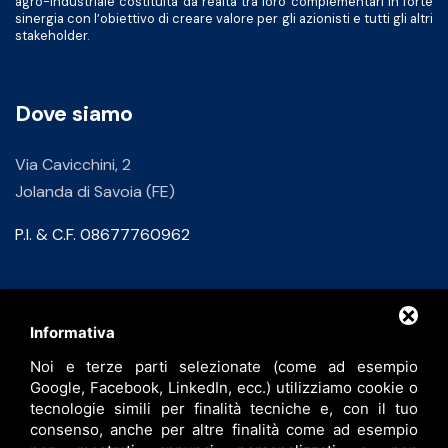
agro-industriale costituita da realtà tra loro complementari in forte
sinergia con l’obiettivo di creare valore per gli azionisti e tutti gli altri
stakeholder.
Dove siamo
Via Cavicchini, 2
Jolanda di Savoia (FE)
P.I. & C.F. 08677760962
Contatti
Informativa
Noi e terze parti selezionate (come ad esempio
info@bfspa.it
Google, Facebook, LinkedIn, ecc.) utilizziamo cookie o
+39 0532 836102
tecnologie simili per finalità tecniche e, con il tuo
consenso, anche per altre finalità come ad esempio