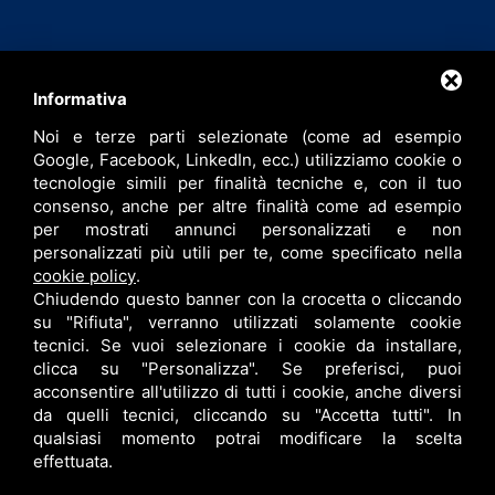
Contatti
Informativa
Noi e terze parti selezionate (come ad esempio
info@bfspa.it
Google, Facebook, LinkedIn, ecc.) utilizziamo cookie o
+39 0532 836102
tecnologie simili per finalità tecniche e, con il tuo
consenso, anche per altre finalità come ad esempio
Lavora con noi
per mostrati annunci personalizzati e non
personalizzati più utili per te, come specificato nella
cookie policy
.
Chiudendo questo banner con la crocetta o cliccando
su "Rifiuta", verranno utilizzati solamente cookie
tecnici. Se vuoi selezionare i cookie da installare,
clicca su "Personalizza". Se preferisci, puoi
acconsentire all'utilizzo di tutti i cookie, anche diversi
da quelli tecnici, cliccando su "Accetta tutti". In
qualsiasi momento potrai modificare la scelta
B.F. S.P.A. © •
PRIVACY
•
CONTITOLARITÀ
•
RESPONSABILE DEL TRATTAMENTO
effettuata.
•
SITEMAP
• QUESTO SITO È PROTETTO DA GOOGLE RECAPTCHA V3,