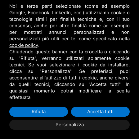
Noi e terze parti selezionate (come ad esempio
info@bfspa.it
Google, Facebook, LinkedIn, ecc.) utilizziamo cookie o
+39 0532 836102
tecnologie simili per finalità tecniche e, con il tuo
consenso, anche per altre finalità come ad esempio
Lavora con noi
per mostrati annunci personalizzati e non
personalizzati più utili per te, come specificato nella
cookie policy
.
Chiudendo questo banner con la crocetta o cliccando
su "Rifiuta", verranno utilizzati solamente cookie
tecnici. Se vuoi selezionare i cookie da installare,
clicca su "Personalizza". Se preferisci, puoi
acconsentire all'utilizzo di tutti i cookie, anche diversi
da quelli tecnici, cliccando su "Accetta tutti". In
qualsiasi momento potrai modificare la scelta
B.F. S.P.A. © •
PRIVACY
•
CONTITOLARITÀ
•
RESPONSABILE DEL TRATTAMENTO
effettuata.
•
SITEMAP
• QUESTO SITO È PROTETTO DA GOOGLE RECAPTCHA V3,
PRIVACY POLICY
E
TERMS OF SERVICE
DI GOOGLE.
Rifiuta
Accetta tutti
Personalizza