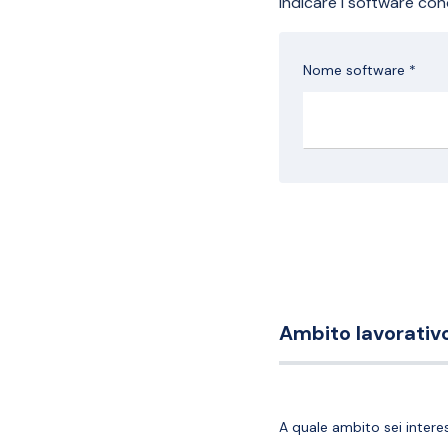
Indicare i software cono
Nome software *
Ambito lavorativ
A quale ambito sei intere