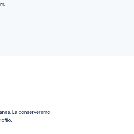
rm.
ontanea. La conserveremo
ofilo.