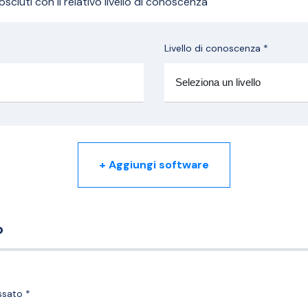
sciuti con il relativo livello di conoscenza
Livello di conoscenza *
+ Aggiungi software
o
ssato *