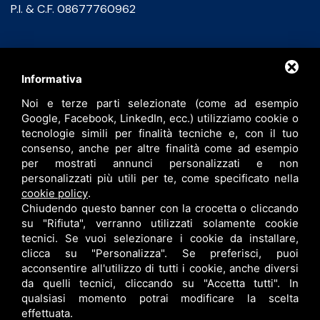
P.I. & C.F. 08677760962
Contatti
Informativa
Noi e terze parti selezionate (come ad esempio
info@bfspa.it
Google, Facebook, LinkedIn, ecc.) utilizziamo cookie o
+39 0532 836102
tecnologie simili per finalità tecniche e, con il tuo
consenso, anche per altre finalità come ad esempio
Lavora con noi
per mostrati annunci personalizzati e non
personalizzati più utili per te, come specificato nella
cookie policy
.
Chiudendo questo banner con la crocetta o cliccando
su "Rifiuta", verranno utilizzati solamente cookie
tecnici. Se vuoi selezionare i cookie da installare,
clicca su "Personalizza". Se preferisci, puoi
acconsentire all'utilizzo di tutti i cookie, anche diversi
da quelli tecnici, cliccando su "Accetta tutti". In
qualsiasi momento potrai modificare la scelta
B.F. S.P.A. © •
PRIVACY
•
CONTITOLARITÀ
•
RESPONSABILE DEL TRATTAMENTO
effettuata.
•
SITEMAP
• QUESTO SITO È PROTETTO DA GOOGLE RECAPTCHA V3,