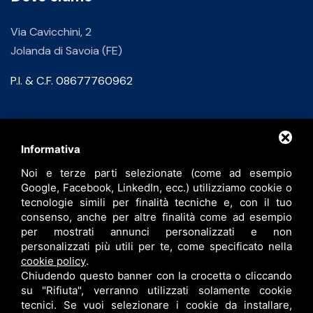
Via Cavicchini, 2
Jolanda di Savoia (FE)
P.I. & C.F. 08677760962
Contatti
Informativa
Noi e terze parti selezionate (come ad esempio
info@bfspa.it
Google, Facebook, LinkedIn, ecc.) utilizziamo cookie o
+39 0532 836102
tecnologie simili per finalità tecniche e, con il tuo
consenso, anche per altre finalità come ad esempio
Lavora con noi
per mostrati annunci personalizzati e non
personalizzati più utili per te, come specificato nella
cookie policy
.
Chiudendo questo banner con la crocetta o cliccando
su "Rifiuta", verranno utilizzati solamente cookie
tecnici. Se vuoi selezionare i cookie da installare,