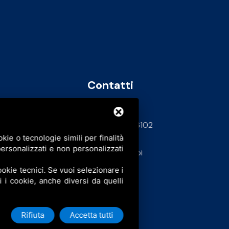
Contatti
info@bfspa.it
+39 0532 836102
ie o tecnologie simili per finalità
62
ersonalizzati e non personalizzati
Lavora con noi
okie tecnici. Se vuoi selezionare i
ti i cookie, anche diversi da quelli
Rifiuta
Accetta tutti