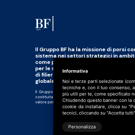
Il Gruppo BF ha la missione di porsi c
sistema nei settori strategici in ambi
come polo di eccellenza capace di fo
per le sfide del futuro abbinato alla 
Informativa
di filiera di qualità, scalabile e tracciab
globale
Noi e terze parti selezionate (com
tecniche e, con il tuo consenso, 
Il Gruppo BF è divenuto una piattaforma al servizio d
più utili per te, come specificato n
costituita da realtà tra loro complementari in forte 
Chiudendo questo banner con la cro
valore per gli azionisti e tutti gli altri stakeholder.
cookie da installare, clicca su "Pe
tecnici, cliccando su "Accetta tutti
Personalizza