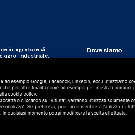
ome integratore di
Dove siamo
to agro-industriale,
rmare il capitale umano
Via Cavicchini, 2
promozione di un modello
Jolanda di Savoia (FE)
ile, replicabile a livello
e ad esempio Google, Facebook, LinkedIn, ecc.) utilizziamo cook
P.I. & C.F. 086777609
anche per altre finalità come ad esempio per mostrati annunci p
ell’intera filiera agro-industriale
ella
cookie policy
.
sinergia con l’obiettivo di creare
cetta o cliccando su "Rifiuta", verranno utilizzati solamente co
rsonalizza". Se preferisci, puoi acconsentire all'utilizzo di tut
". In qualsiasi momento potrai modificare la scelta effettuata.