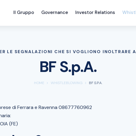
Il Gruppo
Governance
Investor Relations
Whist
ER LE SEGNALAZIONI CHE SI VOGLIONO INOLTRARE A 
BF S.p.A.
HOME
WHISTLEBLOWING
BF S.P.A.
 Imprese di Ferrara e Ravenna 08677760962
naria:
OIA (FE)