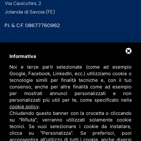
Via Cavicchini, 2
Jolanda di Savoia (FE)
P.I. & C.F. 08677760962
Contatti
Informativa
Noi e terze parti selezionate (come ad esempio
info@bfspa.it
Google, Facebook, LinkedIn, ecc.) utilizziamo cookie o
+39 0532 836102
tecnologie simili per finalità tecniche e, con il tuo
consenso, anche per altre finalità come ad esempio
Lavora con noi
per mostrati annunci personalizzati e non
personalizzati più utili per te, come specificato nella
cookie policy
.
Chiudendo questo banner con la crocetta o cliccando
su "Rifiuta", verranno utilizzati solamente cookie
tecnici. Se vuoi selezionare i cookie da installare,
clicca su "Personalizza". Se preferisci, puoi
acconsentire all'utilizzo di tutti i cookie, anche diversi