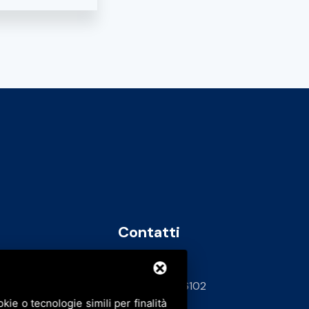
Contatti
info@bfspa.it
+39 0532 836102
ie o tecnologie simili per finalità