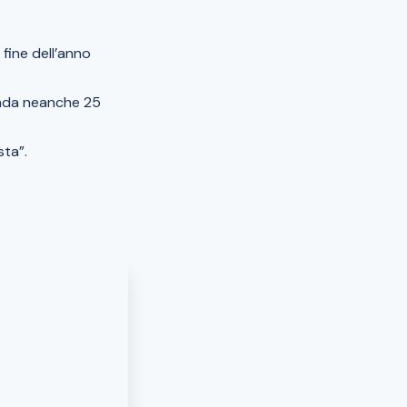
 fine dell’anno
ienda neanche 25
sta”.