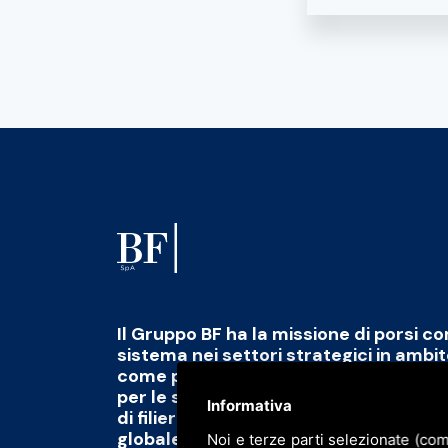
Il Gruppo BF ha la missione di porsi c
sistema nei settori strategici in ambi
come polo di eccellenza capace di fo
per le sfide del futuro abbinato alla 
Informativa
di filiera di qualità, scalabile e tracciab
globale
Noi e terze parti selezionate (com