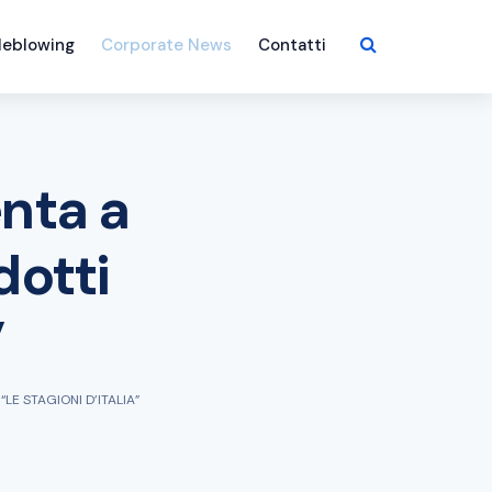
leblowing
Corporate News
Contatti
enta a
dotti
”
LE STAGIONI D’ITALIA”