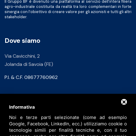
Il Gruppo BF è divenuto una piattaforma al servizio dell’intera filiera
agro-industriale costituita da realtà tra loro complementari in forte
sinergia con l’obiettivo di creare valore per gli azionisti e tutti gli altri
stakeholder.
Dove siamo
Via Cavicchini, 2
Jolanda di Savoia (FE)
P.I. & C.F. 08677760962
Contatti
Informativa
Noi e terze parti selezionate (come ad esempio
info@bfspa.it
Google, Facebook, LinkedIn, ecc.) utilizziamo cookie o
+39 0532 836102
tecnologie simili per finalità tecniche e, con il tuo