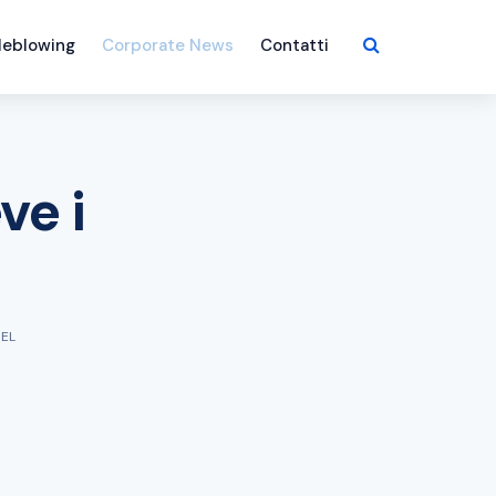
leblowing
Corporate News
Contatti
ve i
GEL