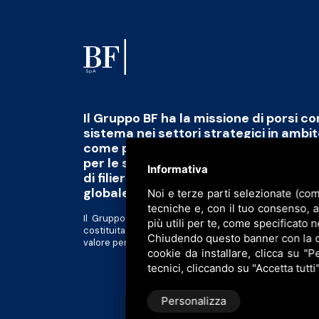
Il Gruppo BF ha la missione di porsi c
sistema nei settori strategici in ambi
come polo di eccellenza capace di fo
per le sfide del futuro abbinato alla 
Informativa
di filiera di qualità, scalabile e tracciab
globale
Noi e terze parti selezionate (com
tecniche e, con il tuo consenso, 
Il Gruppo BF è divenuto una piattaforma al servizio d
più utili per te, come specificato n
costituita da realtà tra loro complementari in forte 
Chiudendo questo banner con la cro
valore per gli azionisti e tutti gli altri stakeholder.
cookie da installare, clicca su "Pe
tecnici, cliccando su "Accetta tutti
Personalizza