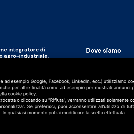
ome integratore di
Dove siamo
to agro-industriale,
rmare il capitale umano
Via Cavicchini, 2
promozione di un modello
Jolanda di Savoia (FE)
ile, replicabile a livello
e ad esempio Google, Facebook, LinkedIn, ecc.) utilizziamo cook
P.I. & C.F. 086777609
anche per altre finalità come ad esempio per mostrati annunci p
ell’intera filiera agro-industriale
ella
cookie policy
.
sinergia con l’obiettivo di creare
cetta o cliccando su "Rifiuta", verranno utilizzati solamente co
rsonalizza". Se preferisci, puoi acconsentire all'utilizzo di tut
". In qualsiasi momento potrai modificare la scelta effettuata.