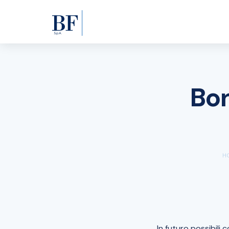
Bon
H
In futuro possibili 