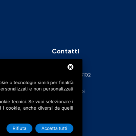
Contatti
info@bfspa.it
+39 0532 836102
ie o tecnologie simili per finalità
62
ersonalizzati e non personalizzati
Lavora con noi
okie tecnici. Se vuoi selezionare i
ti i cookie, anche diversi da quelli
Rifiuta
Accetta tutti