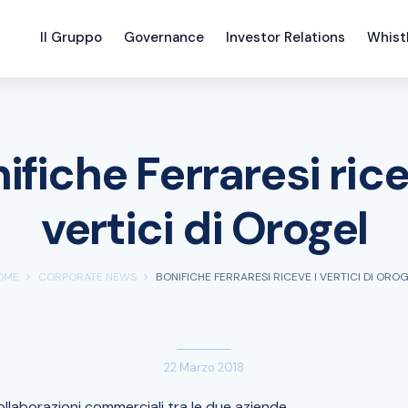
Il Gruppo
Governance
Investor Relations
Whist
ifiche Ferraresi rice
vertici di Orogel
OME
CORPORATE NEWS
BONIFICHE FERRARESI RICEVE I VERTICI DI ORO
22 Marzo 2018
collaborazioni commerciali tra le due aziende.