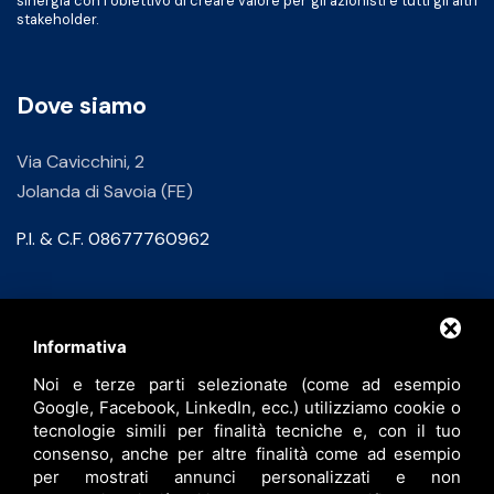
sinergia con l’obiettivo di creare valore per gli azionisti e tutti gli altri
stakeholder.
Dove siamo
Via Cavicchini, 2
Jolanda di Savoia (FE)
P.I. & C.F. 08677760962
Contatti
Informativa
Noi e terze parti selezionate (come ad esempio
info@bfspa.it
Google, Facebook, LinkedIn, ecc.) utilizziamo cookie o
+39 0532 836102
tecnologie simili per finalità tecniche e, con il tuo
consenso, anche per altre finalità come ad esempio
Lavora con noi
per mostrati annunci personalizzati e non