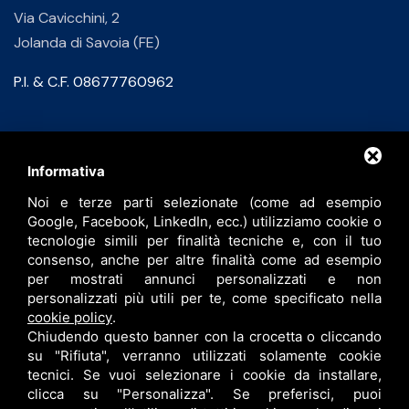
Via Cavicchini, 2
Jolanda di Savoia (FE)
P.I. & C.F. 08677760962
Contatti
Informativa
Noi e terze parti selezionate (come ad esempio
info@bfspa.it
Google, Facebook, LinkedIn, ecc.) utilizziamo cookie o
+39 0532 836102
tecnologie simili per finalità tecniche e, con il tuo
consenso, anche per altre finalità come ad esempio
Lavora con noi
per mostrati annunci personalizzati e non
personalizzati più utili per te, come specificato nella
cookie policy
.
Chiudendo questo banner con la crocetta o cliccando
su "Rifiuta", verranno utilizzati solamente cookie
tecnici. Se vuoi selezionare i cookie da installare,
clicca su "Personalizza". Se preferisci, puoi