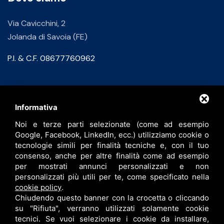
Via Cavicchini, 2
Jolanda di Savoia (FE)
P.I. & C.F. 08677760962
Contatti
Informativa
Noi e terze parti selezionate (come ad esempio
info@bfspa.it
Google, Facebook, LinkedIn, ecc.) utilizziamo cookie o
+39 0532 836102
tecnologie simili per finalità tecniche e, con il tuo
consenso, anche per altre finalità come ad esempio
Lavora con noi
per mostrati annunci personalizzati e non
personalizzati più utili per te, come specificato nella
cookie policy
.
Chiudendo questo banner con la crocetta o cliccando
su "Rifiuta", verranno utilizzati solamente cookie
tecnici. Se vuoi selezionare i cookie da installare,