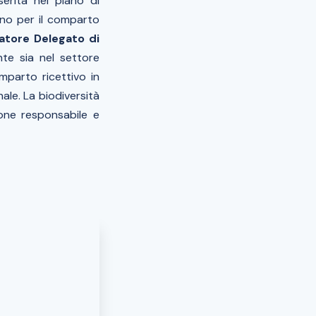
erita nel piano di
lino per il comparto
atore Delegato di
te sia nel settore
parto ricettivo in
le. La biodiversità
ione responsabile e