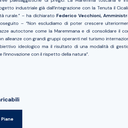
 aree paesaggistiche di pregio. La Maremma toscana è ins
ogetto industriale già dall’integrazione con la Tenuta il Cica
lità rurale.” – ha dichiarato
Federico Vecchioni, Amministr
seguito – “Non escludiamo di poter crescere ulteriormen
razze autoctone come la Maremmana e di consolidare il com
alleanze con grandi gruppi operanti nel turismo internaziona
iettivo ideologico ma il risultato di una modalità di gest
 l’innovazione con il rispetto della natura”.
ricabili
 Piane