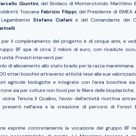
arcello Giuntini
, del Sindaco di Monterotondo Marittimo
Coldiretti Toscana
Fabrizio Filippi
, del Presidente di ISMEA
i Legambiente
Stefano Ciafani
e del Comandante dei Cara
rinelli
.
 per il completamento del progetto è di cinque anni, e ve
uppo BF spa di circa 2 milioni di euro, con ricadute occu
 unità. Previsti interventi per:
 polo di allevamento allo stato brado per la razza maremmana;
800 ettari boschivi attraverso attività tese alla sua valorizzazi
oni agricole biologiche e integrate con l’area boschiva sia
one sia per colture non food per le filiere delle bioplastiche;
 vicina Tenuta Il Cicalino, l’avvio dell’attività ricettiva attr
i presenti nell’area e la creazione di percorsi di Forest 
iane esprime concretamente la vocazione del gruppo BF ne