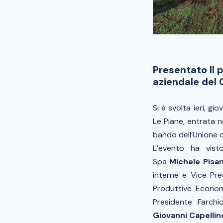
Presentato Il p
aziendale del 
Si è svolta ieri, g
Le Piane, entrata n
bando dell’Unione d
L’evento ha vist
Spa
Michele Pisa
interne e Vice Pr
Produttive Econom
Presidente Farchi
Giovanni Capellin