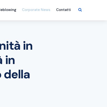
leblowing
Corporate News
Contatti
ità in
 in
 della