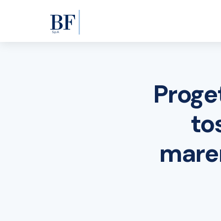
Proge
to
marem