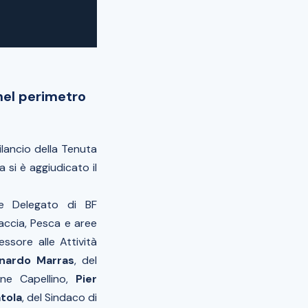
 nel perimetro
ilancio della Tenuta
 si è aggiudicato il
re Delegato di BF
accia, Pesca e aree
sessore alle Attività
nardo Marras
, del
one Capellino,
Pier
tola
, del Sindaco di