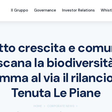
Il Gruppo
Governance
Investor Relations
Whist
tto crescita e comun
scana la biodiversità
ma al via il rilancio
Tenuta Le Piane
HOME
CORPORATE NEWS