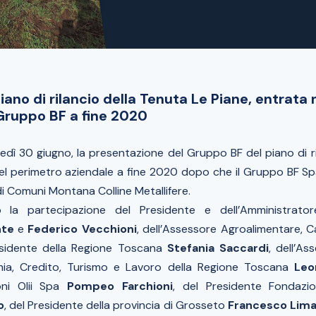
iano di rilancio della Tenuta Le Piane, entrata
Gruppo BF a fine 2020
iovedì 30 giugno, la presentazione del Gruppo BF del piano di r
el perimetro aziendale a fine 2020 dopo che il Gruppo BF Spa
i Comuni Montana Colline Metallifere.
o la partecipazione del Presidente e dell’Amministrato
nte
e
Federico Vecchioni
, dell’Assessore Agroalimentare, C
esidente della Regione Toscana
Stefania Saccardi
, dell’As
ia, Credito, Turismo e Lavoro della Regione Toscana
Leo
oni Olii Spa
Pompeo Farchioni
, del Presidente Fondazi
o
, del Presidente della provincia di Grosseto
Francesco Lima