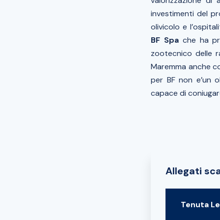
valorizzazione di
investimenti del pr
olivicolo e l’ospita
BF Spa
che ha pro
zootecnico delle 
Maremma anche con 
per BF non e’un ob
capace di coniugare
Allegati sca
Tenuta Le