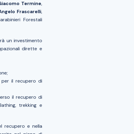
Giacomo Termine
,
Angelo Frascarelli
,
binieri Forestali
drà un investimento
pazionali dirette e
one;
 per il recupero di
averso il recupero di
Bathing, trekking e
l recupero e nella