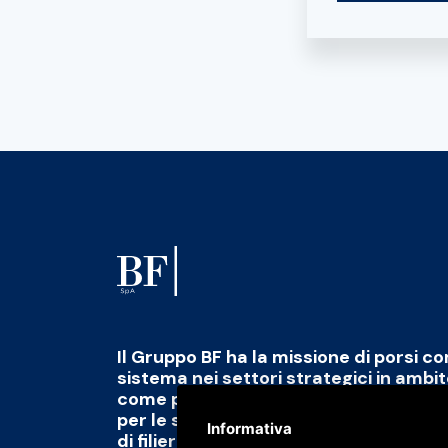
Il Gruppo BF ha la missione di porsi c
sistema nei settori strategici in ambi
come polo di eccellenza capace di fo
per le sfide del futuro abbinato alla 
Informativa
di filiera di qualità, scalabile e tracciab