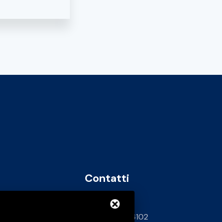
Contatti
info@bfspa.it
+39 0532 836102