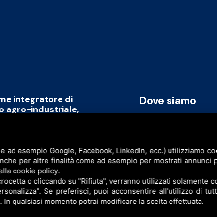
ome integratore di
Dove siamo
to agro-industriale,
rmare il capitale umano
Via Cavicchini, 2
promozione di un modello
Jolanda di Savoia (FE)
ile, replicabile a livello
e ad esempio Google, Facebook, LinkedIn, ecc.) utilizziamo cook
P.I. & C.F. 086777609
anche per altre finalità come ad esempio per mostrati annunci p
ell’intera filiera agro-industriale
ella
cookie policy
.
sinergia con l’obiettivo di creare
cetta o cliccando su "Rifiuta", verranno utilizzati solamente co
rsonalizza". Se preferisci, puoi acconsentire all'utilizzo di tut
". In qualsiasi momento potrai modificare la scelta effettuata.