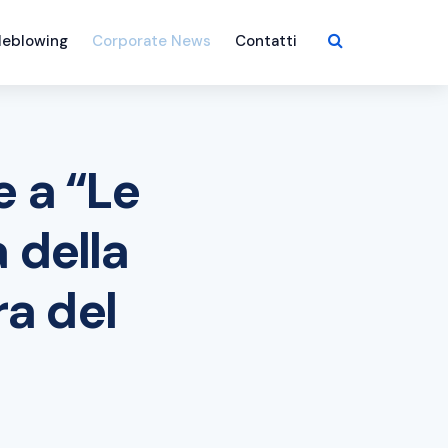
leblowing
Corporate News
Contatti
e a “Le
 della
ra del