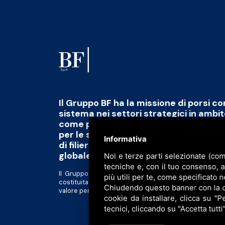
Il Gruppo BF ha la missione di porsi c
sistema nei settori strategici in ambi
come polo di eccellenza capace di fo
per le sfide del futuro abbinato alla 
Informativa
di filiera di qualità, scalabile e tracciab
globale
Noi e terze parti selezionate (com
tecniche e, con il tuo consenso, 
Il Gruppo BF è divenuto una piattaforma al servizio d
più utili per te, come specificato n
costituita da realtà tra loro complementari in forte 
Chiudendo questo banner con la cro
valore per gli azionisti e tutti gli altri stakeholder.
cookie da installare, clicca su "Pe
tecnici, cliccando su "Accetta tutti