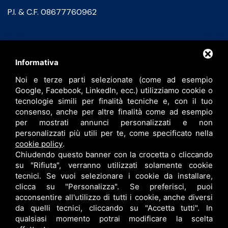
P.I. & C.F. 08677760962
Contatti
Informativa
Noi e terze parti selezionate (come ad esempio
info@bfspa.it
Google, Facebook, LinkedIn, ecc.) utilizziamo cookie o
+39 0532 836102
tecnologie simili per finalità tecniche e, con il tuo
consenso, anche per altre finalità come ad esempio
Lavora con noi
per mostrati annunci personalizzati e non
personalizzati più utili per te, come specificato nella
cookie policy
.
Chiudendo questo banner con la crocetta o cliccando
su "Rifiuta", verranno utilizzati solamente cookie
tecnici. Se vuoi selezionare i cookie da installare,
clicca su "Personalizza". Se preferisci, puoi
acconsentire all'utilizzo di tutti i cookie, anche diversi
da quelli tecnici, cliccando su "Accetta tutti". In
qualsiasi momento potrai modificare la scelta
B.F. S.P.A. © •
PRIVACY
•
CONTITOLARITÀ
•
RESPONSABILE DEL TRATTAMENTO