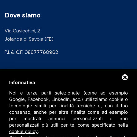
Dove siamo
Via Cavicchini, 2
Jolanda di Savoia (FE)
P.I. & C.F. 08677760962
Contatti
Informativa
Noi e terze parti selezionate (come ad esempio
info@bfspa.it
Google, Facebook, LinkedIn, ecc.) utilizziamo cookie o
+39 0532 836102
tecnologie simili per finalità tecniche e, con il tuo
consenso, anche per altre finalità come ad esempio
Lavora con noi
per mostrati annunci personalizzati e non
personalizzati più utili per te, come specificato nella
cookie policy
.