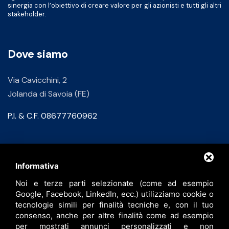
sinergia con l’obiettivo di creare valore per gli azionisti e tutti gli altri
stakeholder.
Dove siamo
Via Cavicchini, 2
Jolanda di Savoia (FE)
P.I. & C.F. 08677760962
Contatti
Informativa
Noi e terze parti selezionate (come ad esempio
info@bfspa.it
Google, Facebook, LinkedIn, ecc.) utilizziamo cookie o
+39 0532 836102
tecnologie simili per finalità tecniche e, con il tuo
consenso, anche per altre finalità come ad esempio
Lavora con noi
per mostrati annunci personalizzati e non