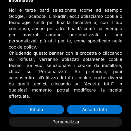
Informativa
Noi e terze parti selezionate (come ad esempio
info@bfspa.it
Google, Facebook, LinkedIn, ecc.) utilizziamo cookie o
+39 0532 836102
tecnologie simili per finalità tecniche e, con il tuo
consenso, anche per altre finalità come ad esempio
Lavora con noi
per mostrati annunci personalizzati e non
personalizzati più utili per te, come specificato nella
cookie policy
.
Chiudendo questo banner con la crocetta o cliccando
su "Rifiuta", verranno utilizzati solamente cookie
tecnici. Se vuoi selezionare i cookie da installare,
clicca su "Personalizza". Se preferisci, puoi
acconsentire all'utilizzo di tutti i cookie, anche diversi
da quelli tecnici, cliccando su "Accetta tutti". In
qualsiasi momento potrai modificare la scelta
B.F. S.P.A. © •
PRIVACY
•
CONTITOLARITÀ
•
RESPONSABILE DEL TRATTAMENTO
effettuata.
•
SITEMAP
• QUESTO SITO È PROTETTO DA GOOGLE RECAPTCHA V3,
PRIVACY POLICY
E
TERMS OF SERVICE
DI GOOGLE.
Rifiuta
Accetta tutti
Personalizza