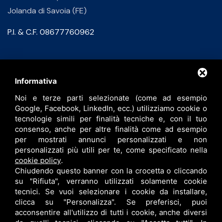
Jolanda di Savoia (FE)
P.I. & C.F. 08677760962
Contatti
Informativa
Noi e terze parti selezionate (come ad esempio
info@bfspa.it
Google, Facebook, LinkedIn, ecc.) utilizziamo cookie o
+39 0532 836102
tecnologie simili per finalità tecniche e, con il tuo
consenso, anche per altre finalità come ad esempio
Lavora con noi
per mostrati annunci personalizzati e non
personalizzati più utili per te, come specificato nella
cookie policy
.
Chiudendo questo banner con la crocetta o cliccando
su "Rifiuta", verranno utilizzati solamente cookie
tecnici. Se vuoi selezionare i cookie da installare,
clicca su "Personalizza". Se preferisci, puoi
acconsentire all'utilizzo di tutti i cookie, anche diversi