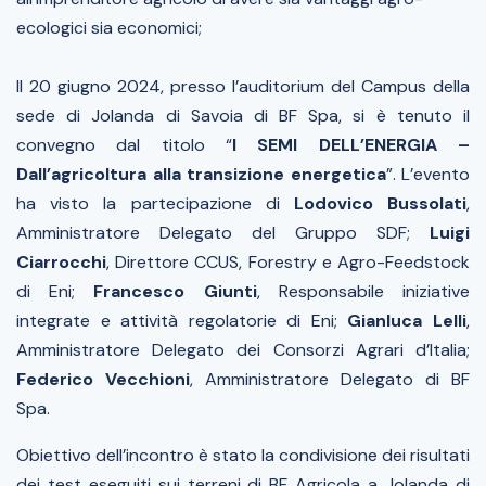
ecologici sia economici;
Il 20 giugno 2024, presso l’auditorium del Campus della
sede di Jolanda di Savoia di BF Spa, si è tenuto il
convegno dal titolo “
I SEMI DELL’ENERGIA –
Dall’agricoltura alla transizione energetica
”. L’evento
ha visto la partecipazione di
Lodovico Bussolati
,
Amministratore Delegato del Gruppo SDF;
Luigi
Ciarrocchi
, Direttore CCUS, Forestry e Agro-Feedstock
di Eni;
Francesco Giunti
, Responsabile iniziative
integrate e attività regolatorie di Eni;
Gianluca Lelli
,
Amministratore Delegato dei Consorzi Agrari d’Italia;
Federico Vecchioni
, Amministratore Delegato di BF
Spa.
Obiettivo dell’incontro è stato la condivisione dei risultati
dei test eseguiti sui terreni di BF Agricola a Jolanda di