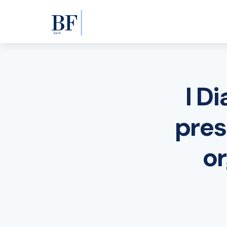
I D
pres
or