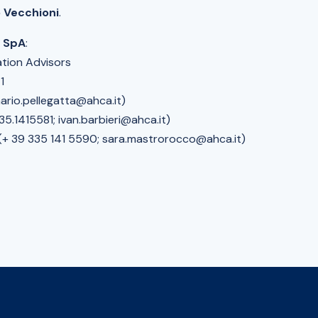
 Vecchioni
.
F SpA
:
tion Advisors
1
ario.pellegatta@ahca.it)
335.1415581; ivan.barbieri@ahca.it)
(+ 39 335 141 5590; sara.mastrorocco@ahca.it)