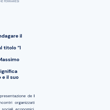
CHE FERRARESI
ndagare il
titolo “I
i Massimo
ignifica
 e il suo
la presentazione de
I
incontri organizzati
 sociali, economici,