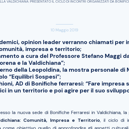
ELLA VALDICHIANA: PRESENTATO IL CICLO DI INCONTRI ORGANIZZATI DA BONIFI
10 Maggio 2019
ademici, opinion leader verranno chiamati per i
omunità, impresa e territorio;
ento a cura del Professore Stefano Maggi dal 
orena e la Valdichiana”;
interno della Leopoldina, la mostra personale d
olo “Equilibri Sospesi”;
ioni, AD di Bonifiche ferraresi: “Fare impresa s
ci in un territorio e poi agire per il suo sviluppo
presso la nuova sede di Bonifiche Ferraresi in Valdichiana, 
aldichiana: Comunità, Impresa e Territorio
, il ciclo di 
 come obiettivo quello di approfondire gli aspetti culturali,