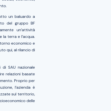
ento.
tutto un baluardo a
gato del gruppo BF
tamente un’attività
 la terra e l’acqua.
 ritorno economico e
 qui, al rilancio di
i di SAU nazionale
ire relazioni basate
rimento. Proprio per
uzione, l’azienda è
zzate sul territorio,
ocioeconomico delle