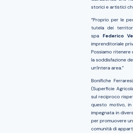
storici e artistici c
“Proprio per le pe
tutela dei territo
spa
Federico Ve
imprenditoriale pri
Possiamo ritenere d
la soddisfazione de
un’intera area.”
Bonifiche Ferrare
(Superficie Agricol
sul reciproco rispe
questo motivo, in 
impegnata in diverse
per promuovere una
comunità di appar