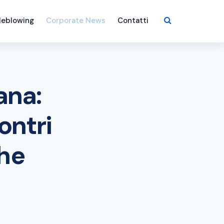
leblowing
Corporate News
Contatti
ana:
ontri
che