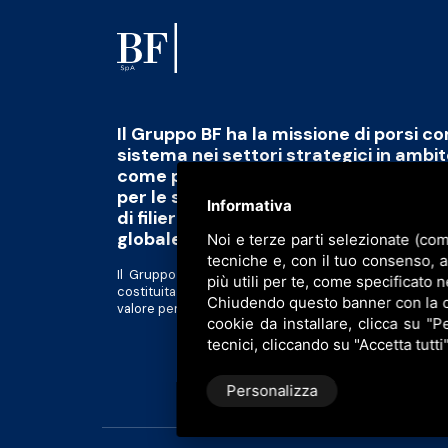
Il Gruppo BF ha la missione di porsi c
sistema nei settori strategici in ambi
come polo di eccellenza capace di fo
per le sfide del futuro abbinato alla 
Informativa
di filiera di qualità, scalabile e tracciab
globale
Noi e terze parti selezionate (com
tecniche e, con il tuo consenso, 
Il Gruppo BF è divenuto una piattaforma al servizio d
più utili per te, come specificato n
costituita da realtà tra loro complementari in forte 
Chiudendo questo banner con la cro
valore per gli azionisti e tutti gli altri stakeholder.
cookie da installare, clicca su "Pe
tecnici, cliccando su "Accetta tutti
Personalizza