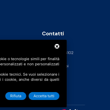
Contatti
info@bfspa.it
+39 0532 836102
ie o tecnologie simili per finalità
62
ersonalizzati e non personalizzati
Lavora con noi
okie tecnici. Se vuoi selezionare i
ti i cookie, anche diversi da quelli
Rifiuta
Accetta tutti