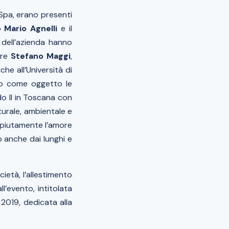
Spa, erano presenti
no
Mario Agnelli
e il
i dell’azienda hanno
ore
Stefano Maggi
,
he all’Università di
uto come oggetto le
do II in Toscana con
tturale, ambientale e
mpiutamente l’amore
 anche dai lunghi e
cietà, l’allestimento
ll’evento, intitolata
l 2019, dedicata alla