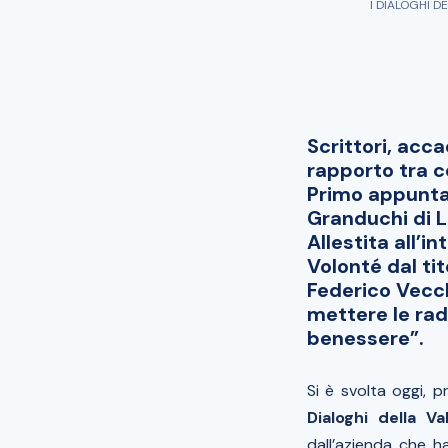
I DIALOGHI D
Scrittori, acc
rapporto tra c
Primo appuntam
Granduchi di L
Allestita all’
Volonté dal tit
Federico Vecch
mettere le radi
benessere”.
Si è svolta oggi, 
Dialoghi della V
dall’azienda che ha