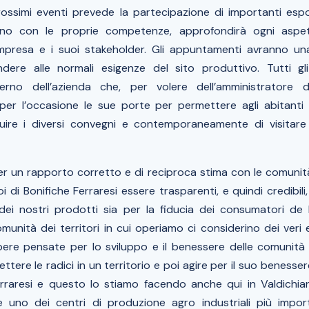
prossimi eventi prevede la partecipazione di importanti espo
uno con le proprie competenze, approfondirà ogni aspet
l’impresa e i suoi stakeholder. Gli appuntamenti avranno u
ere alle normali esigenze del sito produttivo. Tutti gli 
nterno dell’azienda che, per volere dell’amministratore
 per l’occasione le sue porte per permettere agli abitanti
guire i diversi convegni e contemporaneamente di visitare
per un rapporto corretto e di reciproca stima con le comunità
i di Bonifiche Ferraresi essere trasparenti, e quindi credibili
 dei nostri prodotti sia per la fiducia dei consumatori de Le
munità dei territori in cui operiamo ci considerino dei veri 
pere pensate per lo sviluppo e il benessere delle comunità d
ettere le radici in un territorio e poi agire per il suo beness
erraresi e questo lo stiamo facendo anche qui in Valdichia
 uno dei centri di produzione agro industriali più importa