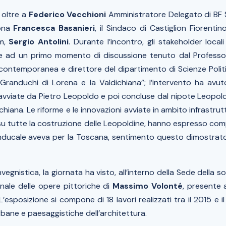
 oltre a
Federico Vecchioni
Amministratore Delegato di BF 
tona
Francesca Basanieri
, il Sindaco di Castiglion Fiorenti
im,
Sergio Antolini
. Durante l’incontro, gli stakeholder local
e ad un primo momento di discussione tenuto dal Profess
 contemporanea e direttore del dipartimento di Scienze Politic
 Granduchi di Lorena e la Valdichiana
”; l’intervento ha av
 avviate da Pietro Leopoldo e poi concluse dal nipote Leopol
chiana. Le riforme e le innovazioni avviate in ambito infrastru
o su tutte la costruzione delle Leopoldine, hanno espresso co
anducale aveva per la Toscana, sentimento questo dimostrato
vegnistica, la giornata ha visto, all’interno della Sede della so
nale delle opere pittoriche di
Massimo Volonté
, presente a
 L’esposizione si compone di 18 lavori realizzati tra il 2015 e i
urbane e paesaggistiche dell’architettura.