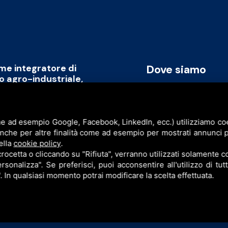
ome integratore di
Dove siamo
to agro-industriale,
rmare il capitale umano
Via Cavicchini, 2
promozione di un modello
Jolanda di Savoia (FE)
ile, replicabile a livello
e ad esempio Google, Facebook, LinkedIn, ecc.) utilizziamo cook
P.I. & C.F. 086777609
anche per altre finalità come ad esempio per mostrati annunci p
ell’intera filiera agro-industriale
ella
cookie policy
.
sinergia con l’obiettivo di creare
cetta o cliccando su "Rifiuta", verranno utilizzati solamente co
rsonalizza". Se preferisci, puoi acconsentire all'utilizzo di tut
". In qualsiasi momento potrai modificare la scelta effettuata.