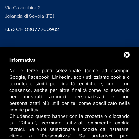
Via Cavicchini, 2
Jolanda di Savoia (FE)
P.I. & C.F. 08677760962
Contatti
Informativa
Noi e terze parti selezionate (come ad esempio
info@bfspa.it
Google, Facebook, LinkedIn, ecc.) utilizziamo cookie o
+39 0532 836102
tecnologie simili per finalità tecniche e, con il tuo
consenso, anche per altre finalità come ad esempio
Lavora con noi
per mostrati annunci personalizzati e non
personalizzati più utili per te, come specificato nella
cookie policy
.
Chiudendo questo banner con la crocetta o cliccando
su "Rifiuta", verranno utilizzati solamente cookie
tecnici. Se vuoi selezionare i cookie da installare,
clicca su "Personalizza". Se preferisci, puoi