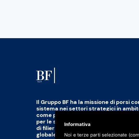
Il Gruppo BF ha la missione di porsi c
sistema nei settori strategici in ambi
come polo di eccellenza capace di fo
per le sfide del futuro abbinato alla 
Informativa
di filiera di qualità, scalabile e tracciab
globale
Noi e terze parti selezionate (com