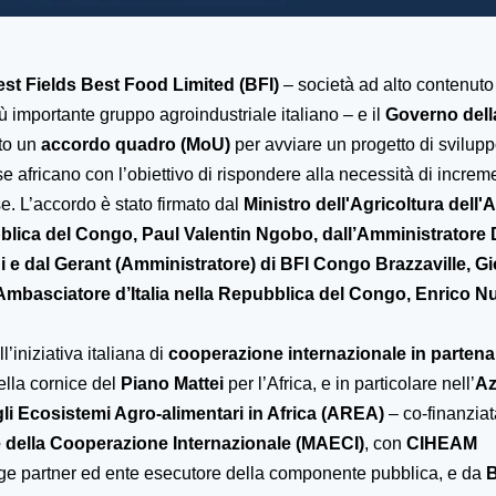
est Fields Best Food Limited (BFI)
– società ad alto contenuto
ù importante gruppo agroindustriale italiano – e il
Governo dell
to un
accordo quadro (MoU)
per avviare un progetto di svilupp
e africano con l’obiettivo di rispondere alla necessità di increm
e. L’accordo è stato firmato dal
Ministro dell'Agricoltura dell'
blica del Congo, Paul Valentin Ngobo,
dall’Amministratore 
 e dal Gerant (Amministratore) di BFI Congo Brazzaville, Gi
’Ambasciatore d’Italia nella Repubblica del Congo, Enrico Nu
l’iniziativa italiana di
cooperazione internazionale in partenar
lla cornice del
Piano Mattei
per l’Africa, e in particolare nell’
Az
i Ecosistemi Agro-alimentari in Africa (AREA)
–
co-finanzia
i e della Cooperazione Internazionale (MAECI)
,
con
CIHEAM
e partner
ed ente esecutore della componente pubblica, e da