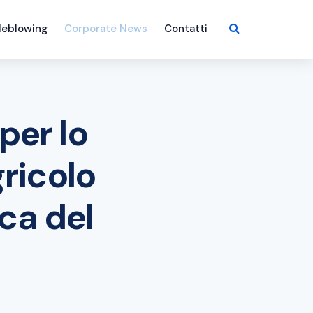
leblowing
Corporate News
Contatti
per lo
gricolo
ca del