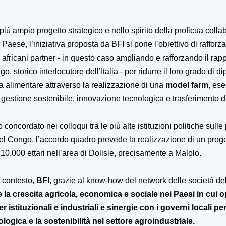
 più ampio progetto strategico e nello spirito della proficua coll
o Paese, l’iniziativa proposta da BFI si pone l’obiettivo di rafforzar
 africani partner - in questo caso ampliando e rafforzando il rap
, storico interlocutore dell’Italia - per ridurre il loro grado di 
ia alimentare attraverso la realizzazione di una
model farm
, ese
i gestione sostenibile, innovazione tecnologica e trasferimento 
concordato nei colloqui tra le più alte istituzioni politiche sulle 
el Congo, l’accordo quadro prevede la realizzazione di un proge
 10.000 ettari nell’area di Dolisie, precisamente a Malolo.
o contesto,
BFI
, grazie al
know-how
del network delle società d
e la crescita agricola, economica e sociale nei Paesi in cui 
r istituzionali e industriali e sinergie con i governi locali 
logica e la sostenibilità nel settore agroindustriale.