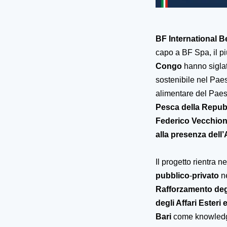
BF International B
capo a BF Spa, il pi
Congo
hanno sigla
sostenibile nel Paes
alimentare del Paes
Pesca della Repub
Federico Vecchioni
alla presenza dell
Il progetto
rientra nel
pubblico
-
privato
ne
Rafforzamento degl
degli Affari Ester
Bari
come
knowledg