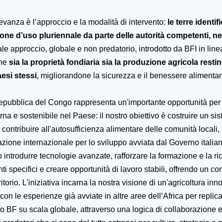
levanza è l’approccio e la modalità di intervento:
le terre identif
one d’uso pluriennale da parte delle autorità competenti, nel
ale approccio, globale e non predatorio, introdotto da BFI in line
che
sia la proprietà fondiaria sia la
produzione agricola restin
aesi stessi
, migliorandone la sicurezza e il benessere alimenta
epubblica del Congo rappresenta un'importante opportunità per
na e sostenibile nel Paese: il nostro obiettivo è costruire un si
 contribuire all'autosufficienza alimentare delle comunità locali,
zione internazionale per lo sviluppo avviata dal Governo italian
 introdurre tecnologie avanzate, rafforzare la formazione e la ri
ti specifici e creare opportunità di lavoro stabili, offrendo un co
ritorio. L'iniziativa incarna la nostra visione di un'agricoltura inn
 con le esperienze già avviate in altre aree dell’Africa per replic
 BF su scala globale, attraverso una logica di collaborazione e