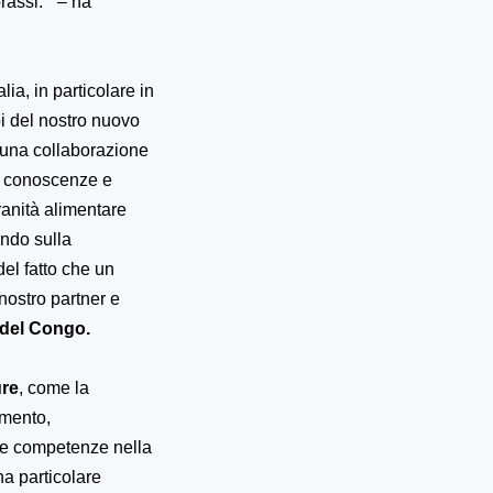
rassi.”
– ha
lia, in particolare in
pi del nostro nuovo
e una collaborazione
ri conoscenze e
ranità alimentare
ando sulla
el fatto che un
nostro partner e
 del Congo.
ure
, come la
imento,
are competenze nella
a particolare