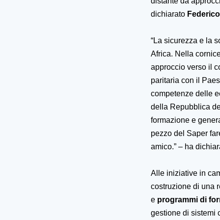
distante da approcci 
dichiarato
Federico
“La sicurezza e la so
Africa. Nella cornic
approccio verso il c
paritaria con il Pae
competenze delle ecc
della Repubblica de
formazione e generan
pezzo del Saper fare
amico.”
– ha dichia
Alle iniziative in 
costruzione di una re
e
programmi di for
gestione di sistemi