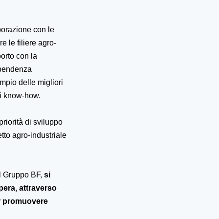
aborazione con le
e le filiere agro-
porto con la
dipendenza
mpio delle migliori
di
know-how
.
priorità di sviluppo
tto agro-industriale
el Gruppo BF,
si
opera
, attraverso
per promuovere