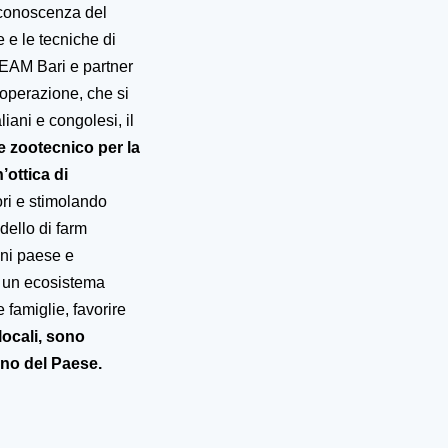
 conoscenza del
 e le tecniche di
HEAM Bari e partner
ooperazione, che si
iani e congolesi, il
 e zootecnico per la
’ottica di
ori e stimolando
ello di farm
gni paese e
e un ecosistema
e famiglie, favorire
locali, sono
erno del Paese.