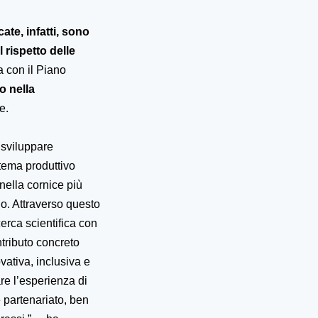
icate, infatti, sono
 rispetto delle
a con il Piano
o nella
re.
 sviluppare
stema produttivo
 nella cornice più
o. Attraverso questo
cerca scientifica con
ntributo concreto
ovativa, inclusiva e
are l’esperienza di
 partenariato, ben