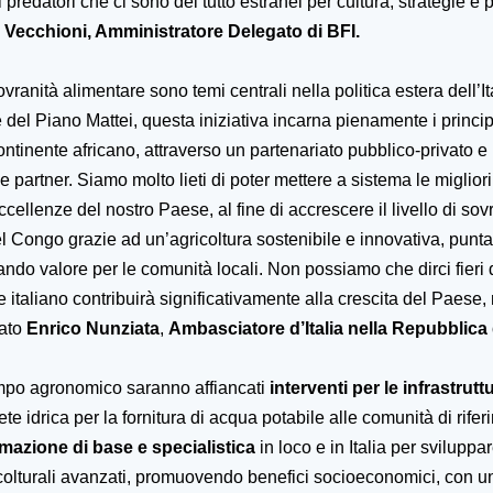
predatori che ci sono del tutto estranei per cultura, strategie e p
 Vecchioni, Amministratore Delegato di BFI.
vranità alimentare sono temi centrali nella politica estera dell’Ita
e del Piano Mattei, questa iniziativa incarna pienamente i princi
ontinente africano, attraverso un partenariato pubblico-privato 
se partner. Siamo molto lieti di poter mettere a sistema le miglio
ellenze del nostro Paese, al fine di accrescere il livello di sov
l Congo grazie ad un’agricoltura sostenibile e innovativa, punt
do valore per le comunità locali. Non possiamo che dirci fieri d
 italiano contribuirà significativamente alla crescita del Paese, 
rato
Enrico Nunziata
,
Ambasciatore d’Italia nella Repubblica
campo agronomico saranno affiancati
interventi per le infrastrutt
te idrica per la fornitura di acqua potabile alle comunità di rifer
mazione di base e specialistica
in loco e in Italia per svilupp
 colturali avanzati, promuovendo benefici socioeconomici, con un