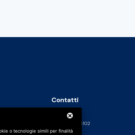
Contatti
info@bfspa.it
+39 0532 836102
ie o tecnologie simili per finalità