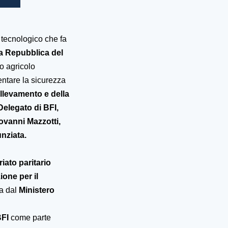
 tecnologico che fa
a Repubblica del
o agricolo
entare la sicurezza
Allevamento e della
Delegato di BFI,
ovanni Mazzotti,
nziata.
iato paritario
ione per il
ta dal
Ministero
BFI
come parte