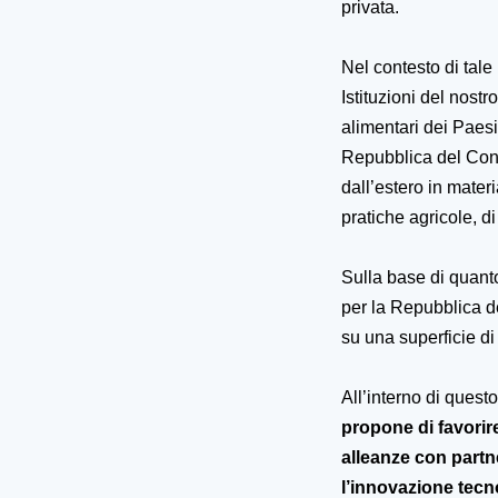
privata.
Nel contesto di tale
Istituzioni del nostr
alimentari dei Paesi
Repubblica del Congo
dall’estero in mater
pratiche agricole, d
Sulla base di quanto 
per la Repubblica d
su una superficie di
All’interno di quest
propone di
favorir
alleanze con partne
l’innovazione tecno