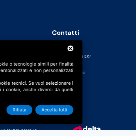
Contatti
info@bfspa.it
+39 0532 836102
ie o tecnologie simili per finalità
62
ersonalizzati e non personalizzati
Lavora con noi
okie tecnici. Se vuoi selezionare i
ti i cookie, anche diversi da quelli
Rifiuta
Accetta tutti
 V3,
PRIVACY POLICY
E