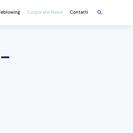
leblowing
Corporate News
Contatti
 –