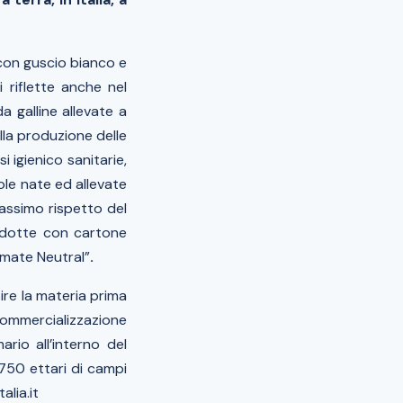
 con guscio bianco e
i riflette anche nel
 galline allevate a
ella produzione delle
 igienico sanitarie,
iole nate ed allevate
massimo rispetto del
rodotte con cartone
limate Neutral”
.
ire la materia prima
 commercializzazione
rio all’interno del
750 ettari di campi
alia.it