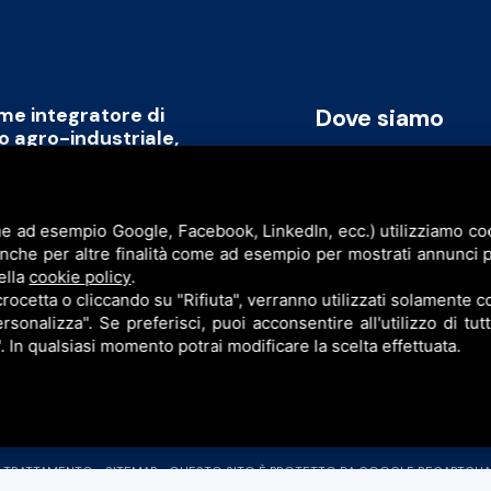
ome integratore di
Dove siamo
to agro-industriale,
rmare il capitale umano
Via Cavicchini, 2
promozione di un modello
Jolanda di Savoia (FE)
ile, replicabile a livello
e ad esempio Google, Facebook, LinkedIn, ecc.) utilizziamo cook
P.I. & C.F. 086777609
anche per altre finalità come ad esempio per mostrati annunci p
ell’intera filiera agro-industriale
ella
cookie policy
.
sinergia con l’obiettivo di creare
cetta o cliccando su "Rifiuta", verranno utilizzati solamente co
rsonalizza". Se preferisci, puoi acconsentire all'utilizzo di tut
". In qualsiasi momento potrai modificare la scelta effettuata.
L TRATTAMENTO
•
SITEMAP
• QUESTO SITO È PROTETTO DA GOOGLE RECAPTCHA