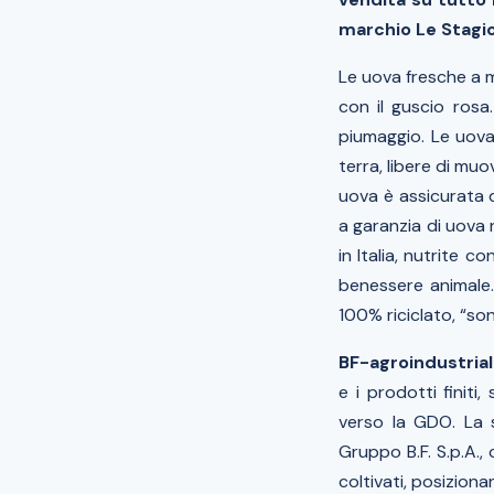
marchio Le Stagion
Le uova fresche a m
con il guscio rosa.
piumaggio. Le uova
terra, libere di muo
uova è assicurata d
a garanzia di uova n
in Italia, nutrite 
benessere animale.
100% riciclato,
“son
BF-agroindustria
e i prodotti finiti
verso la GDO. La s
Gruppo B.F. S.p.A.,
coltivati, posiziona