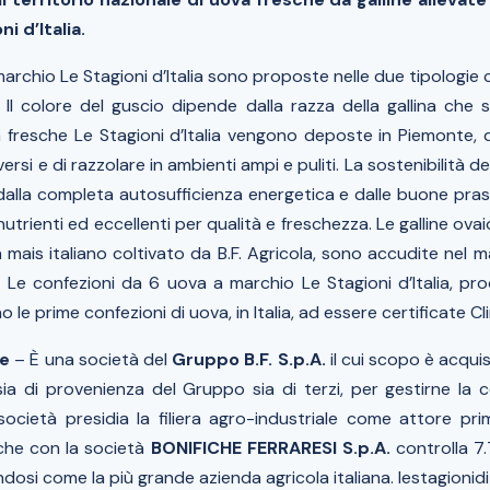
i d’Italia.
archio Le Stagioni d’Italia sono proposte nelle due tipologie
 Il colore del guscio dipende dalla razza della gallina che s
 fresche Le Stagioni d’Italia vengono deposte in Piemonte, da
versi e di razzolare in ambienti ampi e puliti. La sostenibilità d
alla completa autosufficienza energetica e dalle buone prassi
utrienti ed eccellenti per qualità e freschezza. Le galline ova
con mais italiano coltivato da B.F. Agricola, sono accudite nel 
 Le confezioni da 6 uova a marchio Le Stagioni d’Italia, p
o le prime confezioni di uova, in Italia, ad essere certificate C
le
– È una società del
Gruppo B.F. S.p.A.
il cui scopo è acquis
, sia di provenienza del Gruppo sia di terzi, per gestirne la
ocietà presidia la filiera agro-industriale come attore prima
 che con la società
BONIFICHE FERRARESI S.p.A.
controlla 7.
ndosi come la più grande azienda agricola italiana. lestagionidit