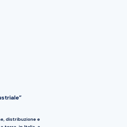
striale”
e, distribuzione e
terra, in Italia, a