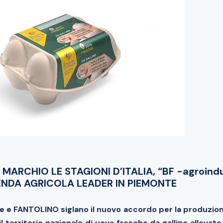
 MARCHIO LE STAGIONI D’ITALIA, “BF -agroindu
IENDA AGRICOLA LEADER IN PIEMONTE
e e FANTOLINO siglano il nuovo accordo per la produzion
l territorio nazionale di uova fresche da galline allevate a 