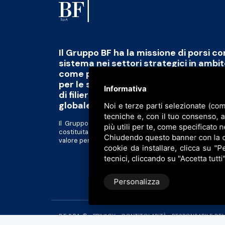
Il Gruppo BF ha la missione di porsi c
sistema nei settori strategici in ambi
come polo di eccellenza capace di fo
per le sfide del futuro abbinato alla 
Informativa
di filiera di qualità, scalabile e tracciab
globale
Noi e terze parti selezionate (com
tecniche e, con il tuo consenso, 
Il Gruppo BF è divenuto una piattaforma al servizio d
più utili per te, come specificato n
costituita da realtà tra loro complementari in forte 
Chiudendo questo banner con la cro
valore per gli azionisti e tutti gli altri stakeholder.
cookie da installare, clicca su "Pe
tecnici, cliccando su "Accetta tutti
Personalizza
B.F. S.P.A. © •
PRIVACY
•
CONTITOLARITÀ
•
RESPONSABILE DE