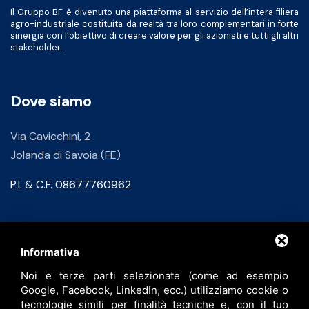
Il Gruppo BF è divenuto una piattaforma al servizio dell’intera filiera
agro-industriale costituita da realtà tra loro complementari in forte
sinergia con l’obiettivo di creare valore per gli azionisti e tutti gli altri
stakeholder.
Dove siamo
Via Cavicchini, 2
Jolanda di Savoia (FE)
P.I. & C.F. 08677760962
Contatti
Informativa
Noi e terze parti selezionate (come ad esempio
info@bfspa.it
Google, Facebook, LinkedIn, ecc.) utilizziamo cookie o
+39 0532 836102
tecnologie simili per finalità tecniche e, con il tuo