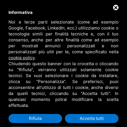
Contatti
Informativa
Noi e terze parti selezionate (come ad esempio
info@bfspa.it
Google, Facebook, LinkedIn, ecc.) utilizziamo cookie o
+39 0532 836102
tecnologie simili per finalità tecniche e, con il tuo
consenso, anche per altre finalità come ad esempio
Lavora con noi
per mostrati annunci personalizzati e non
personalizzati più utili per te, come specificato nella
cookie policy
.
Chiudendo questo banner con la crocetta o cliccando
su "Rifiuta", verranno utilizzati solamente cookie
tecnici. Se vuoi selezionare i cookie da installare,
clicca su "Personalizza". Se preferisci, puoi
acconsentire all'utilizzo di tutti i cookie, anche diversi
da quelli tecnici, cliccando su "Accetta tutti". In
qualsiasi momento potrai modificare la scelta
B.F. S.P.A. © •
PRIVACY
•
CONTITOLARITÀ
•
RESPONSABILE DEL TRATTAMENTO
effettuata.
•
SITEMAP
• QUESTO SITO È PROTETTO DA GOOGLE RECAPTCHA V3,
PRIVACY POLICY
E
TERMS OF SERVICE
DI GOOGLE.
Rifiuta
Accetta tutti