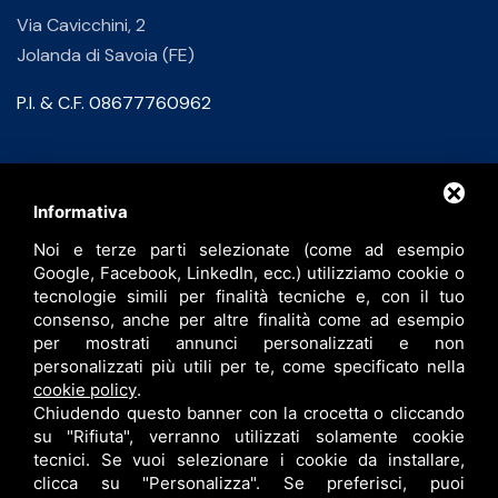
Via Cavicchini, 2
Jolanda di Savoia (FE)
P.I. & C.F. 08677760962
Contatti
Informativa
Noi e terze parti selezionate (come ad esempio
info@bfspa.it
Google, Facebook, LinkedIn, ecc.) utilizziamo cookie o
+39 0532 836102
tecnologie simili per finalità tecniche e, con il tuo
consenso, anche per altre finalità come ad esempio
Lavora con noi
per mostrati annunci personalizzati e non
personalizzati più utili per te, come specificato nella
cookie policy
.
Chiudendo questo banner con la crocetta o cliccando
su "Rifiuta", verranno utilizzati solamente cookie
tecnici. Se vuoi selezionare i cookie da installare,
clicca su "Personalizza". Se preferisci, puoi