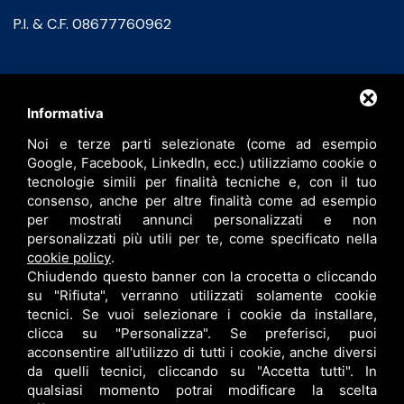
P.I. & C.F. 08677760962
Contatti
Informativa
Noi e terze parti selezionate (come ad esempio
info@bfspa.it
Google, Facebook, LinkedIn, ecc.) utilizziamo cookie o
+39 0532 836102
tecnologie simili per finalità tecniche e, con il tuo
consenso, anche per altre finalità come ad esempio
Lavora con noi
per mostrati annunci personalizzati e non
personalizzati più utili per te, come specificato nella
cookie policy
.
Chiudendo questo banner con la crocetta o cliccando
su "Rifiuta", verranno utilizzati solamente cookie
tecnici. Se vuoi selezionare i cookie da installare,
clicca su "Personalizza". Se preferisci, puoi
acconsentire all'utilizzo di tutti i cookie, anche diversi
da quelli tecnici, cliccando su "Accetta tutti". In
qualsiasi momento potrai modificare la scelta
B.F. S.P.A. © •
PRIVACY
•
CONTITOLARITÀ
•
RESPONSABILE DEL TRATTAMENTO