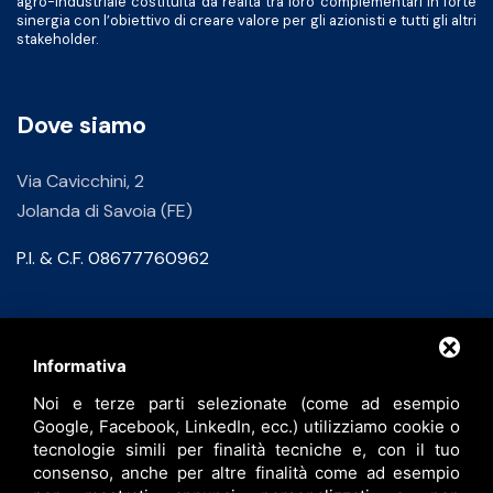
agro-industriale costituita da realtà tra loro complementari in forte
sinergia con l’obiettivo di creare valore per gli azionisti e tutti gli altri
stakeholder.
Dove siamo
Via Cavicchini, 2
Jolanda di Savoia (FE)
P.I. & C.F. 08677760962
Contatti
Informativa
Noi e terze parti selezionate (come ad esempio
info@bfspa.it
Google, Facebook, LinkedIn, ecc.) utilizziamo cookie o
+39 0532 836102
tecnologie simili per finalità tecniche e, con il tuo
consenso, anche per altre finalità come ad esempio