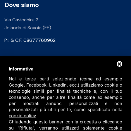
Dove siamo
Via Cavicchini, 2
Jolanda di Savoia (FE)
P.I. & C.F. 08677760962
Contatti
Informativa
Noi e terze parti selezionate (come ad esempio
info@bfspa.it
Google, Facebook, LinkedIn, ecc.) utilizziamo cookie o
+39 0532 836102
tecnologie simili per finalità tecniche e, con il tuo
consenso, anche per altre finalità come ad esempio
Lavora con noi
per mostrati annunci personalizzati e non
personalizzati più utili per te, come specificato nella
cookie policy
.
Chiudendo questo banner con la crocetta o cliccando
su "Rifiuta", verranno utilizzati solamente cookie