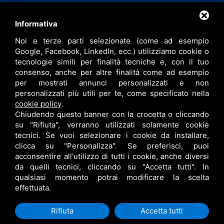
Contatti
Informativa
Noi e terze parti selezionate (come ad esempio
info@bfspa.it
Google, Facebook, LinkedIn, ecc.) utilizziamo cookie o
+39 0532 836102
tecnologie simili per finalità tecniche e, con il tuo
consenso, anche per altre finalità come ad esempio
Lavora con noi
per mostrati annunci personalizzati e non
personalizzati più utili per te, come specificato nella
cookie policy
.
Chiudendo questo banner con la crocetta o cliccando
su "Rifiuta", verranno utilizzati solamente cookie
tecnici. Se vuoi selezionare i cookie da installare,
clicca su "Personalizza". Se preferisci, puoi
acconsentire all'utilizzo di tutti i cookie, anche diversi
da quelli tecnici, cliccando su "Accetta tutti". In
qualsiasi momento potrai modificare la scelta
B.F. S.P.A. © •
PRIVACY
•
CONTITOLARITÀ
•
RESPONSABILE DEL TRATTAMENTO
effettuata.
•
SITEMAP
• QUESTO SITO È PROTETTO DA GOOGLE RECAPTCHA V3,
PRIVACY POLICY
E
TERMS OF SERVICE
DI GOOGLE.
Rifiuta
Accetta tutti