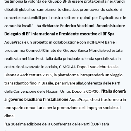
testimonia la volontà del Gruppo BF di essere protagonista nei grandi
dibattiti globali sul cambiamento climatico, promuovendo soluzioni
concrete e sostenibili per il nostro settore e quindi per l’agricoltura e le
comunità locali.” -
ha dichiarato
Federico Vecchioni, Amministratore
Delegato di BF International e Presidente esecutivo di BF Spa.
AquaPraça
è un progetto in collaborazione con il CIHEAM Bari e il
programma Connect4Climate del Gruppo Banca Mondiale ed èstata
realizzata nel Nord-est Italia dalla principale azienda specializzata in
costruzioni avanzate in acciaio, CIMOLAI.
Dopo il suo debutto alla
Biennale Architettura 2025, la piattaforma intraprenderà un viaggio
transatlantico fino in Brasile, per arrivare
alla
Conferenza delle Parti
della Convenzione delle Nazioni Unite
. Dopo la COP30,
l’Italia donerà
al governo brasiliano l’installazione
AquaPraça
, che si trasformerà in
uno spazio comunitario per la promozione dell’impegno sociale sul
clima.
“
La 30esima edizione della Conferenza delle Parti (COP) sarà