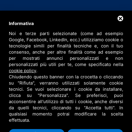
Contatti
Informativa
Noi e terze parti selezionate (come ad esempio
info@bfspa.it
Google, Facebook, LinkedIn, ecc.) utilizziamo cookie o
+39 0532 836102
tecnologie simili per finalità tecniche e, con il tuo
consenso, anche per altre finalità come ad esempio
Lavora con noi
per mostrati annunci personalizzati e non
personalizzati più utili per te, come specificato nella
cookie policy
.
Chiudendo questo banner con la crocetta o cliccando
su "Rifiuta", verranno utilizzati solamente cookie
tecnici. Se vuoi selezionare i cookie da installare,
clicca su "Personalizza". Se preferisci, puoi
acconsentire all'utilizzo di tutti i cookie, anche diversi
da quelli tecnici, cliccando su "Accetta tutti". In
qualsiasi momento potrai modificare la scelta
B.F. S.P.A. © •
PRIVACY
•
CONTITOLARITÀ
•
RESPONSABILE DEL TRATTAMENTO
effettuata.
•
SITEMAP
• QUESTO SITO È PROTETTO DA GOOGLE RECAPTCHA V3,
PRIVACY POLICY
E
TERMS OF SERVICE
DI GOOGLE.