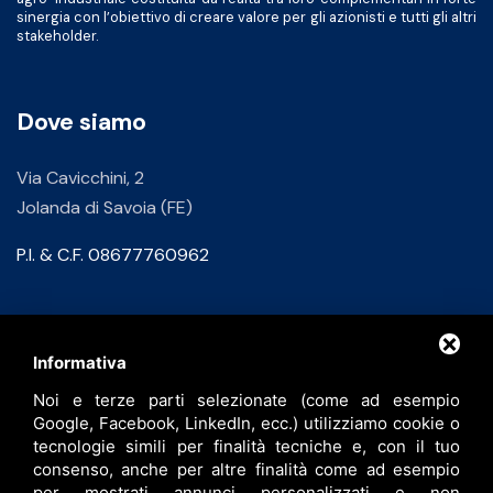
sinergia con l’obiettivo di creare valore per gli azionisti e tutti gli altri
stakeholder.
Dove siamo
Via Cavicchini, 2
Jolanda di Savoia (FE)
P.I. & C.F. 08677760962
Contatti
Informativa
Noi e terze parti selezionate (come ad esempio
info@bfspa.it
Google, Facebook, LinkedIn, ecc.) utilizziamo cookie o
+39 0532 836102
tecnologie simili per finalità tecniche e, con il tuo
consenso, anche per altre finalità come ad esempio
Lavora con noi
per mostrati annunci personalizzati e non