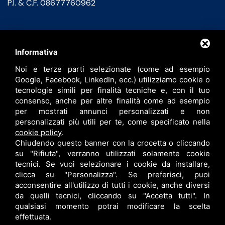
P.I. & C.F. 08677760962
Contatti
Informativa
Noi e terze parti selezionate (come ad esempio
info@bfspa.it
Google, Facebook, LinkedIn, ecc.) utilizziamo cookie o
+39 0532 836102
tecnologie simili per finalità tecniche e, con il tuo
consenso, anche per altre finalità come ad esempio
Lavora con noi
per mostrati annunci personalizzati e non
personalizzati più utili per te, come specificato nella
cookie policy
.
Chiudendo questo banner con la crocetta o cliccando
su "Rifiuta", verranno utilizzati solamente cookie
tecnici. Se vuoi selezionare i cookie da installare,
clicca su "Personalizza". Se preferisci, puoi
acconsentire all'utilizzo di tutti i cookie, anche diversi
da quelli tecnici, cliccando su "Accetta tutti". In
qualsiasi momento potrai modificare la scelta
B.F. S.P.A. © •
PRIVACY
•
CONTITOLARITÀ
•
RESPONSABILE DEL TRATTAMENTO
effettuata.
•
SITEMAP
• QUESTO SITO È PROTETTO DA GOOGLE RECAPTCHA V3,