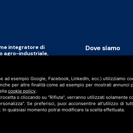
ome integratore di
Dove siamo
to agro-industriale,
rmare il capitale umano
Via Cavicchini, 2
promozione di un modello
Jolanda di Savoia (FE)
ile, replicabile a livello
e ad esempio Google, Facebook, LinkedIn, ecc.) utilizziamo cook
P.I. & C.F. 086777609
anche per altre finalità come ad esempio per mostrati annunci p
ell’intera filiera agro-industriale
ella
cookie policy
.
sinergia con l’obiettivo di creare
cetta o cliccando su "Rifiuta", verranno utilizzati solamente co
rsonalizza". Se preferisci, puoi acconsentire all'utilizzo di tut
". In qualsiasi momento potrai modificare la scelta effettuata.