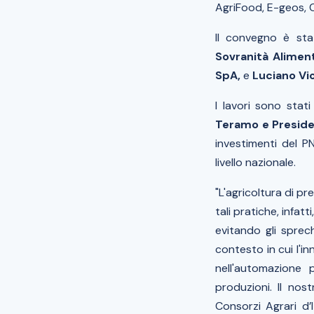
AgriFood, E-geos, 
Il convegno è st
Sovranità Alimen
SpA,
e
Luciano Vio
I lavori sono stati
Teramo e Preside
investimenti del PN
livello nazionale.
"L'agricoltura di pr
tali pratiche, infatt
evitando gli sprec
contesto in cui l'i
nell'automazione p
produzioni. Il no
Consorzi Agrari d’