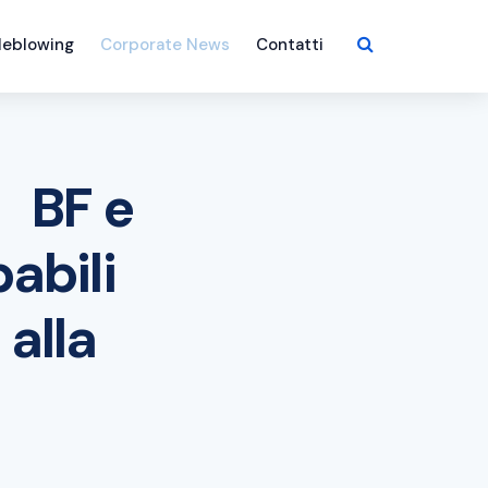
leblowing
Corporate News
Contatti
: BF e
abili
alla