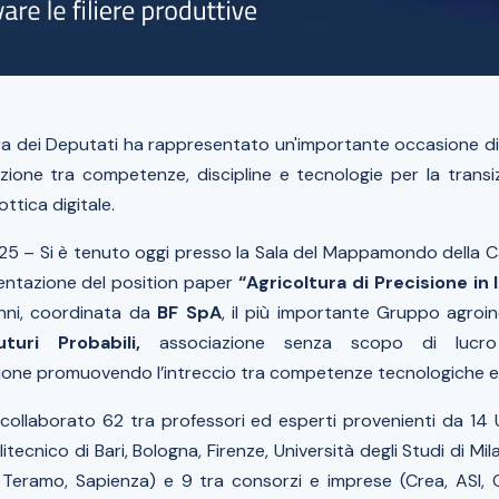
ra dei Deputati ha rappresentato un'importante occasione di 
azione tra competenze, discipline e tecnologie per la transi
ottica digitale.
025
– Si è tenuto oggi presso la Sala del Mappamondo della 
sentazione del position paper
“Agricoltura di Precisione in I
anni, coordinata da
BF SpA
, il più importante Gruppo agroind
uturi Probabili,
associazione senza scopo di lucr
ione promuovendo l’intreccio tra competenze tecnologiche e 
 collaborato 62 tra professori ed esperti provenienti da 14 U
litecnico di Bari, Bologna, Firenze, Università degli Studi di Mi
, Teramo, Sapienza) e 9 tra consorzi e imprese (Crea, ASI,