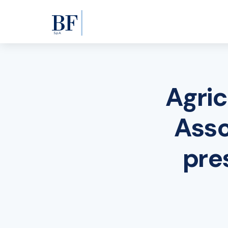
Agric
Asso
pre