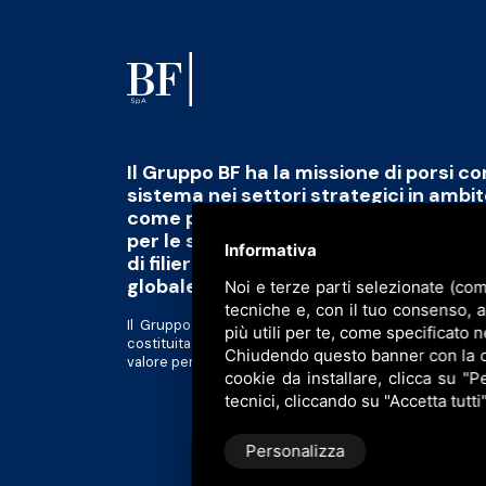
Il Gruppo BF ha la missione di porsi c
sistema nei settori strategici in ambi
come polo di eccellenza capace di fo
per le sfide del futuro abbinato alla 
Informativa
di filiera di qualità, scalabile e tracciab
globale
Noi e terze parti selezionate (com
tecniche e, con il tuo consenso, 
Il Gruppo BF è divenuto una piattaforma al servizio d
più utili per te, come specificato n
costituita da realtà tra loro complementari in forte 
Chiudendo questo banner con la cro
valore per gli azionisti e tutti gli altri stakeholder.
cookie da installare, clicca su "Pe
tecnici, cliccando su "Accetta tutti
Personalizza