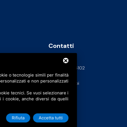
Contatti
info@bfspa.it
+39 0532 836102
ie o tecnologie simili per finalità
62
ersonalizzati e non personalizzati
Lavora con noi
okie tecnici. Se vuoi selezionare i
ti i cookie, anche diversi da quelli
Rifiuta
Accetta tutti