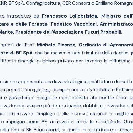
CNR, BF SpA, Confagricoltura, CER Consorzio Emiliano Romagn
ato introdotto da
Francesco Lollobrigida, Ministro dell'
tare e delle Foreste; Federico Vecchioni, Amministrato
lante, Presidente dell'Associazione Futuri Probabili
.
 aperti dal Prof.
Michele Pisante
,
Ordinario di Agronomia
nte di BF SpA
, che ha messo in luce i risultati della ricerca, g
RR e le sinergie pubblico-privato per favorire la diffusione 
ecisione rappresenta una leva strategica per il futuro del setto
i, ci permettono già oggi di migliorare la sostenibilità e l'effici
hi e garantendo maggiore competitività alle nostre filiere ag
nnovazione è sempre più determinante, dobbiamo investire nell
er ottimizzare l'impiego delle risorse naturali e migliora
stro impegno come BF, attraverso tutte le società del Grup
Italia fino a BF Educational, è quello di contribuire a crear