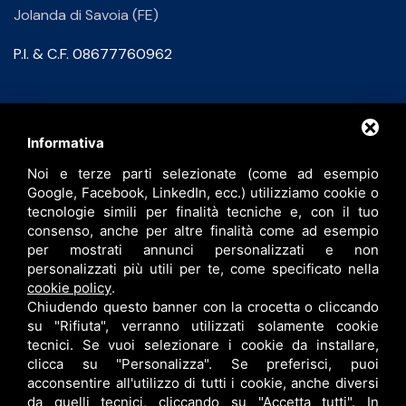
Jolanda di Savoia (FE)
P.I. & C.F. 08677760962
Contatti
Informativa
Noi e terze parti selezionate (come ad esempio
info@bfspa.it
Google, Facebook, LinkedIn, ecc.) utilizziamo cookie o
+39 0532 836102
tecnologie simili per finalità tecniche e, con il tuo
consenso, anche per altre finalità come ad esempio
Lavora con noi
per mostrati annunci personalizzati e non
personalizzati più utili per te, come specificato nella
cookie policy
.
Chiudendo questo banner con la crocetta o cliccando
su "Rifiuta", verranno utilizzati solamente cookie
tecnici. Se vuoi selezionare i cookie da installare,
clicca su "Personalizza". Se preferisci, puoi
acconsentire all'utilizzo di tutti i cookie, anche diversi
da quelli tecnici, cliccando su "Accetta tutti". In