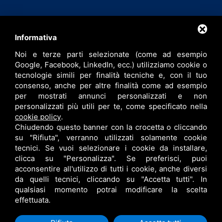
Contatti
Informativa
Noi e terze parti selezionate (come ad esempio
info@bfspa.it
Google, Facebook, LinkedIn, ecc.) utilizziamo cookie o
+39 0532 836102
tecnologie simili per finalità tecniche e, con il tuo
consenso, anche per altre finalità come ad esempio
Lavora con noi
per mostrati annunci personalizzati e non
personalizzati più utili per te, come specificato nella
cookie policy
.
Chiudendo questo banner con la crocetta o cliccando
su "Rifiuta", verranno utilizzati solamente cookie
tecnici. Se vuoi selezionare i cookie da installare,
clicca su "Personalizza". Se preferisci, puoi
acconsentire all'utilizzo di tutti i cookie, anche diversi
da quelli tecnici, cliccando su "Accetta tutti". In
qualsiasi momento potrai modificare la scelta
B.F. S.P.A. © •
PRIVACY
•
CONTITOLARITÀ
•
RESPONSABILE DEL TRATTAMENTO
effettuata.
•
SITEMAP
• QUESTO SITO È PROTETTO DA GOOGLE RECAPTCHA V3,
PRIVACY POLICY
E
TERMS OF SERVICE
DI GOOGLE.