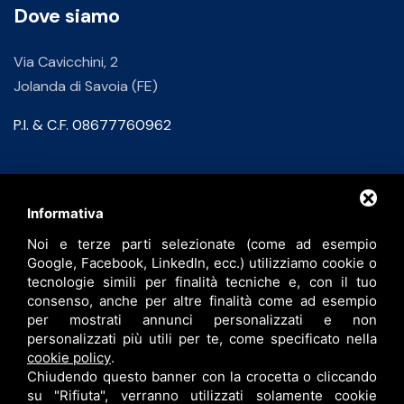
Dove siamo
Via Cavicchini, 2
Jolanda di Savoia (FE)
P.I. & C.F. 08677760962
Contatti
Informativa
Noi e terze parti selezionate (come ad esempio
info@bfspa.it
Google, Facebook, LinkedIn, ecc.) utilizziamo cookie o
+39 0532 836102
tecnologie simili per finalità tecniche e, con il tuo
consenso, anche per altre finalità come ad esempio
Lavora con noi
per mostrati annunci personalizzati e non
personalizzati più utili per te, come specificato nella
cookie policy
.
Chiudendo questo banner con la crocetta o cliccando
su "Rifiuta", verranno utilizzati solamente cookie