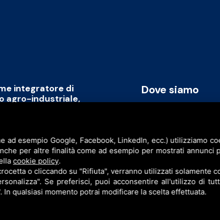
ome integratore di
Dove siamo
to agro-industriale,
rmare il capitale umano
Via Cavicchini, 2
promozione di un modello
Jolanda di Savoia (FE)
ile, replicabile a livello
e ad esempio Google, Facebook, LinkedIn, ecc.) utilizziamo cook
P.I. & C.F. 086777609
anche per altre finalità come ad esempio per mostrati annunci p
ell’intera filiera agro-industriale
ella
cookie policy
.
sinergia con l’obiettivo di creare
cetta o cliccando su "Rifiuta", verranno utilizzati solamente co
rsonalizza". Se preferisci, puoi acconsentire all'utilizzo di tut
". In qualsiasi momento potrai modificare la scelta effettuata.