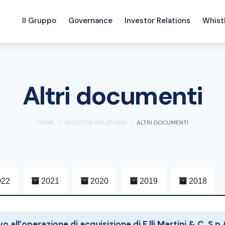
Il Gruppo
Governance
Investor Relations
Whist
Altri documenti
HOME
INVESTOR RELATIONS
ALTRI DOCUMENTI
22
2021
2020
2019
2018
ll’operazione di acquisizione di F.lli Martini & C. S.p.