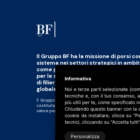
Il Gruppo BF ha la missione di porsi c
sistema nei settori strategici in ambi
come polo di eccellenza capace di fo
per le sfide del futuro abbinato alla 
Informativa
di filiera di qualità, scalabile e tracciab
globale
Noi e terze parti selezionate (com
tecniche e, con il tuo consenso, 
Il Gruppo BF è divenuto una piattaforma al servizio d
più utili per te, come specificato n
costituita da realtà tra loro complementari in forte 
Chiudendo questo banner con la cro
valore per gli azionisti e tutti gli altri stakeholder.
cookie da installare, clicca su "Pe
tecnici, cliccando su "Accetta tutti
Personalizza