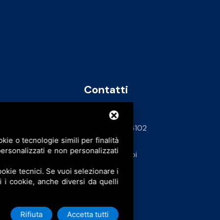
Contatti
info@bfspa.it
+39 0532 836102
ie o tecnologie simili per finalità
62
ersonalizzati e non personalizzati
Lavora con noi
okie tecnici. Se vuoi selezionare i
ti i cookie, anche diversi da quelli
Rifiuta
Accetta tutti