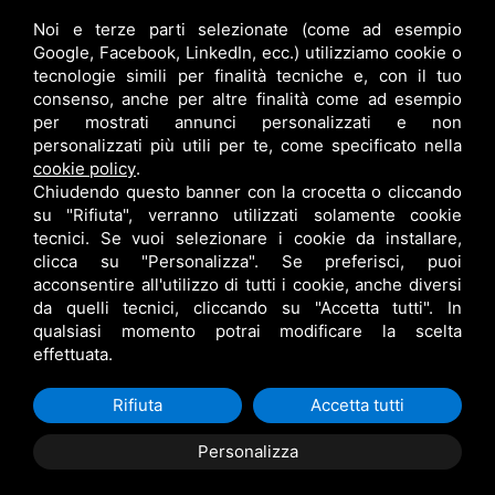
Noi e terze parti selezionate (come ad esempio
info@bfspa.it
Google, Facebook, LinkedIn, ecc.) utilizziamo cookie o
+39 0532 836102
tecnologie simili per finalità tecniche e, con il tuo
consenso, anche per altre finalità come ad esempio
Lavora con noi
per mostrati annunci personalizzati e non
personalizzati più utili per te, come specificato nella
cookie policy
.
Chiudendo questo banner con la crocetta o cliccando
su "Rifiuta", verranno utilizzati solamente cookie
tecnici. Se vuoi selezionare i cookie da installare,
clicca su "Personalizza". Se preferisci, puoi
acconsentire all'utilizzo di tutti i cookie, anche diversi
da quelli tecnici, cliccando su "Accetta tutti". In
qualsiasi momento potrai modificare la scelta
B.F. S.P.A. © •
PRIVACY
•
CONTITOLARITÀ
•
RESPONSABILE DEL TRATTAMENTO
effettuata.
•
SITEMAP
• QUESTO SITO È PROTETTO DA GOOGLE RECAPTCHA V3,
PRIVACY POLICY
E
TERMS OF SERVICE
DI GOOGLE.
Rifiuta
Accetta tutti
Personalizza