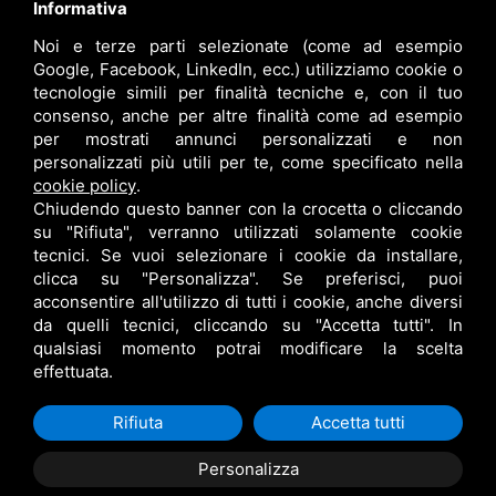
Informativa
Noi e terze parti selezionate (come ad esempio
info@bfspa.it
Google, Facebook, LinkedIn, ecc.) utilizziamo cookie o
+39 0532 836102
tecnologie simili per finalità tecniche e, con il tuo
consenso, anche per altre finalità come ad esempio
Lavora con noi
per mostrati annunci personalizzati e non
personalizzati più utili per te, come specificato nella
cookie policy
.
Chiudendo questo banner con la crocetta o cliccando
su "Rifiuta", verranno utilizzati solamente cookie
tecnici. Se vuoi selezionare i cookie da installare,
clicca su "Personalizza". Se preferisci, puoi
acconsentire all'utilizzo di tutti i cookie, anche diversi
da quelli tecnici, cliccando su "Accetta tutti". In
qualsiasi momento potrai modificare la scelta
B.F. S.P.A. © •
PRIVACY
•
CONTITOLARITÀ
•
RESPONSABILE DEL TRATTAMENTO
effettuata.
•
SITEMAP
• QUESTO SITO È PROTETTO DA GOOGLE RECAPTCHA V3,
PRIVACY POLICY
E
TERMS OF SERVICE
DI GOOGLE.
Rifiuta
Accetta tutti
Personalizza