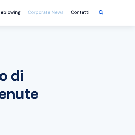
leblowing
Corporate News
Contatti
o di
Tenute