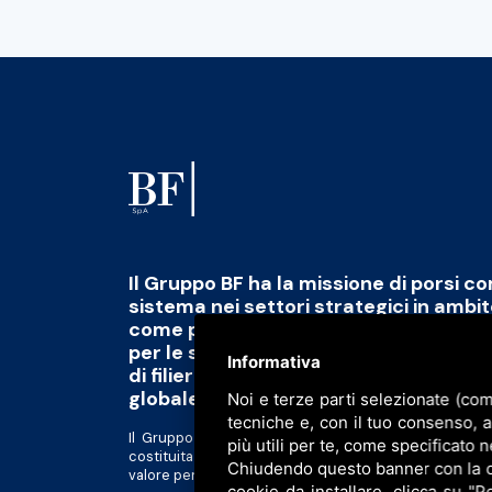
Il Gruppo BF ha la missione di porsi c
sistema nei settori strategici in ambi
come polo di eccellenza capace di fo
per le sfide del futuro abbinato alla 
Informativa
di filiera di qualità, scalabile e tracciab
globale
Noi e terze parti selezionate (com
tecniche e, con il tuo consenso, 
Il Gruppo BF è divenuto una piattaforma al servizio d
più utili per te, come specificato n
costituita da realtà tra loro complementari in forte 
Chiudendo questo banner con la cro
valore per gli azionisti e tutti gli altri stakeholder.
cookie da installare, clicca su "Pe