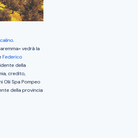
icalino
.
 Maremma
» vedrà la
e
Federico
idente della
ia, credito,
ni Olii Spa Pompeo
ente della provincia