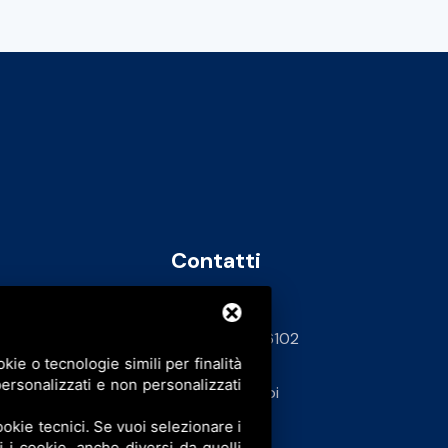
Contatti
info@bfspa.it
+39 0532 836102
ie o tecnologie simili per finalità
62
ersonalizzati e non personalizzati
Lavora con noi
okie tecnici. Se vuoi selezionare i
ti i cookie, anche diversi da quelli