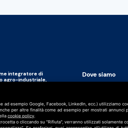
ome integratore di
Dove siamo
to agro-industriale,
rmare il capitale umano
Via Cavicchini, 2
promozione di un modello
Jolanda di Savoia (FE)
ile, replicabile a livello
e ad esempio Google, Facebook, LinkedIn, ecc.) utilizziamo cook
P.I. & C.F. 086777609
anche per altre finalità come ad esempio per mostrati annunci p
ell’intera filiera agro-industriale
ella
cookie policy
.
sinergia con l’obiettivo di creare
cetta o cliccando su "Rifiuta", verranno utilizzati solamente co
rsonalizza". Se preferisci, puoi acconsentire all'utilizzo di tut